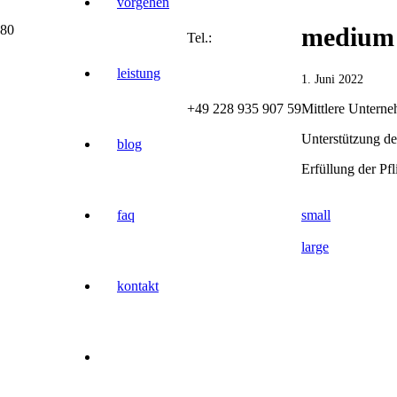
vorgehen
medium
Tel.:
leistung
1. Juni 2022
+49 228 935 907 59
Mittlere Unterne
Unterstützung de
blog
Erfüllung der Pf
faq
small
large
kontakt