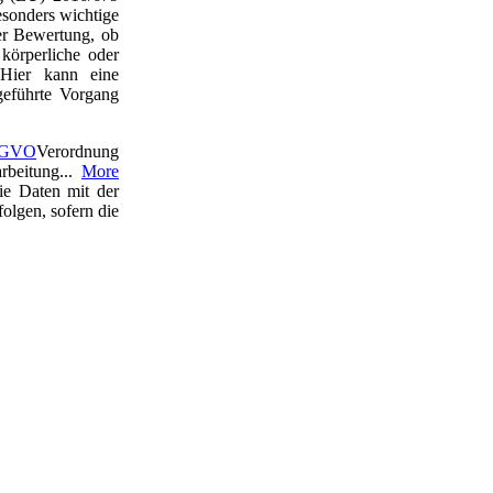
esonders wichtige
ner Bewertung, ob
körperliche oder
 Hier kann eine
geführte Vorgang
GVO
Verordnung
rbeitung...
More
ie Daten mit der
olgen, sofern die