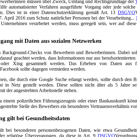
ewerberinnen müssen über Zweck, Umfang und Rechtsgrundlage der
ilfe automatisierter Verfahren ausgeführte Vorgang oder jede solche
en. Dies ist in einer Datenschutzerklärung gemäß Art. 13
DSGVO
 April 2016 zum Schutz natürlicher Personen bei der Verarbeitung...
nternehmen verarbeitet werden, muss geregelt sein, wer auf diese
gang mit Daten aus sozialen Netzwerken
h Background-Checks von Bewerbern und Bewerberinnen. Dabei soll
darauf geachtet werden, dass Informationen nur aus berufsorientierte
oder Xing gesammelt werden. Das Erheben von Daten aus freiz
Facebook sollte dagegen vermieden werden.
nen, die durch eine Google Suche erlangt werden, sollte durch den B
st in Netz gestellt werden. Diese sollten nicht älter als 5 Jahre s
 der angestrebten Arbeitsstelle stehen.
a einem polizeilichen Führungszeugnis oder einer Bankauskunft könn
gestrebte Stelle des Bewerbers ein besonderes Vertrauensverhältnis vor
g gilt bei Gesundheitsdaten
ilt bei besonderen personenbezogenen Daten, wie etwa Gesundheits
der religiöse Überzeugungen, da diese in Art. 9
DSGVO
Verordnun