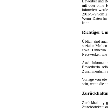
Bewerber und B
mit oder ohne H
informiert werd
2016/679 vom 27.
Wenn Daten im U
kann.
Richtiger Um
Üblich sind auc
sozialen Medien 
etwa LinkedIn 
Netzwerken wie 
Auch Informatio
Bewerberin selb
Zusammenhang mit
Vorlage von etw
sein, wenn die an
Zurückhaltun
Zurückhaltung g
Zugehörigkeit o