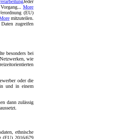
Verarbeitung
Jeder
 Vorgang...
More
Verordnung (EU)
More
mitzuteilen.
 Daten zugreifen
te besonders bei
n Netzwerken, wie
eitorientierten
ewerber oder die
ein und in einem
en dann zulässig
aussetzt.
daten, ethnische
g (EU) 2016/679