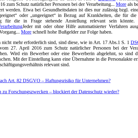
16 zum Schutz natürlicher Personen bei der Verarbeitung...
More
als b
ert werden. Etwa bei Gesundheitsdaten ist dies nur zulässig bzgl. ei
eeignet“ oder „ungeeignet“ in Bezug auf Krankheiten, die für die 
ng für die in Frage stehende Anstellung relevant sein könnte.
erarbeitung
Jeder mit oder ohne Hilfe automatisierter Verfahren aus
 Vorgang...
More
schnell hohe Bußgelder zur Folge haben.
nicht mehr erforderlich sind, sind diese, wie in Art. 17 Abs.1 S. 1
DS
om 27. April 2016 zum Schutz natürlicher Personen bei der Vera
schen. Wird ein Bewerber oder eine Bewerberin abgelehnt, so sind d
chen. Mit der Einstellung kann eine Übernahme in die Personalakte erf
chäftigungsverhältnis relevant sind.
nach Art. 82 DSGVO – Haftungsrisiko für Unternehmen?
n zu Forschungszwecken – blockiert der Datenschutz wieder?