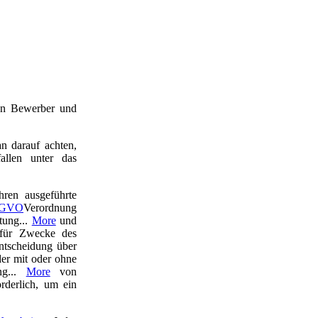
en Bewerber und
n darauf achten,
allen unter das
hren ausgeführte
GVO
Verordnung
tung...
More
und
für Zwecke des
Entscheidung über
der mit oder ohne
ng...
More
von
rderlich, um ein