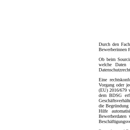
Durch den Fach
Bewerberinnen fü
Ob beim Sourcin
welche Daten v
Datenschutzrecht
Eine rechtskon
Vorgang oder je
(EU) 2016/679 v
dem BDSG erfo
Geschäftsverhält
die Begründung e
Hilfe automati
Bewerberdaten w
Beschäftigungsve