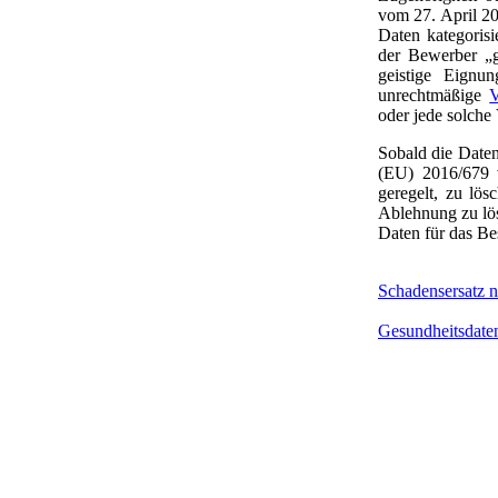
vom 27. April 20
Daten kategorisi
der Bewerber „g
geistige Eignu
unrechtmäßige
V
oder jede solche
Sobald die Daten 
(EU) 2016/679 v
geregelt, zu lö
Ablehnung zu lös
Daten für das Bes
Schadensersatz 
Gesundheitsdate