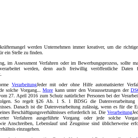
kräftemangel werden Unternehmen immer kreativer, um die richtig
r ein Stelle zu finden.
g, im Assessment Verfahren oder im Bewerbungsprozess, sollte ma
erarbeitet werden, denn auch freiwillig veröffentliche Daten f
.
forme
Verarbeitung
Jeder mit oder ohne Hilfe automatisierter Verfa
de solche Vorgang...
More
kann unter den Voraussetzungen der
DS
om 27. April 2016 zum Schutz natürlicher Personen bei der Verarbei
lgen. So regelt §26 Ab. 1 S. 1 BDSG die Datenverarbeitung 
nisses. Danach ist die Datenverarbeitung zulässig, wenn es für die 
ines Beschäftigungsverhältnisses erforderlich ist. Die
Verarbeitung
Je
sierter Verfahren ausgeführte Vorgang oder jede solche Vorga
ie Anschreiben, Lebenslauf und Zeugnisse sind üblicherweise erfo
rhältnis einzugehen.